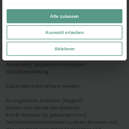
Ihr „Klickpfad“
Interaktion mit der Website
Alle zulassen
Scrolls (immer wenn ein Nutzer bis zum
Seitenende (90%) scrollt)
Auswahl erlauben
Klicks auf externe Links
Interne Suchanfragen
Ablehnen
Interaktion mit Videos
Dateidownloads
Gesehene / angeklickte Anzeigen
Spracheinstellung
Außerdem kann erfasst werden:
Ihr ungefährer Standort (Region)
Datum und Uhrzeit des Besuchs
Ihre IP-Adresse (in gekürzter Form)
technische Informationen zu Ihrem Browser und