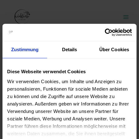
Zum
Inhalt
springen
Zustimmung
Details
Über Cookies
KOSTENLOS & UNVERBINDLICH
Dein Neuanfang beginnt hier
Diese Webseite verwendet Cookies
Wir verwenden Cookies, um Inhalte und Anzeigen zu
Kein passender Termin für dich dabei?
personalisieren, Funktionen für soziale Medien anbieten
Melde dich einfach direkt bei mir via
Mail
.
zu können und die Zugriffe auf unsere Website zu
analysieren. Außerdem geben wir Informationen zu Ihrer
Probleme beim Laden des Kalenders? Klicke
hier
, um
Verwendung unserer Website an unsere Partner für
direkt deinen Termin zu buchen.
soziale Medien, Werbung und Analysen weiter. Unsere
Partner führen diese Informationen möglicherweise mit
Kostenloses Erstgespräch – Schedule a meeting
weiteren Daten zusammen, die Sie ihnen bereitgestellt