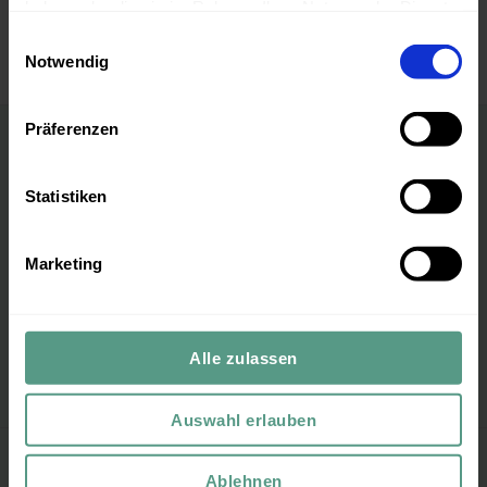
haben oder die sie im Rahmen Ihrer Nutzung der Dienste
gesammelt haben.
Einwilligungsauswahl
Notwendig
Präferenzen
Statistiken
Marketing
Copyright © 2026 - wirklich-leben.com
Alle zulassen
Auswahl erlauben
Ablehnen
Impressum