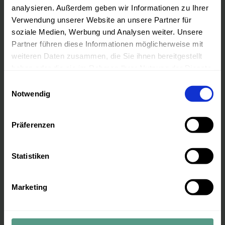
analysieren. Außerdem geben wir Informationen zu Ihrer
Nervensystemarbeit: Was
Verwendung unserer Website an unsere Partner für
dein Nervensystem mit
soziale Medien, Werbung und Analysen weiter. Unsere
deinem Gefühlschaos zu tun
Partner führen diese Informationen möglicherweise mit
weiteren Daten zusammen, die Sie ihnen bereitgestellt
hat
haben oder die sie im Rahmen Ihrer Nutzung der Dienste
Nervensystemarbeit: Was dein
gesammelt haben.
Einwilligungsauswahl
Nervensystem mit deinem Gefühlschaos
Notwendig
zu tun hat Kennst du diese Tage, an denen
du dich völlig überfordert
Präferenzen
Statistiken
Marketing